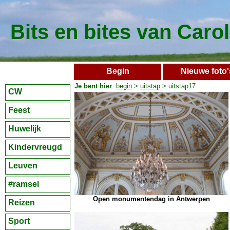
Bits en bites van Caro
Begin
Nieuwe foto'
Je bent hier
:
begin
>
uitstap
> uitstap17
CW
Feest
Huwelijk
Kindervreugd
Leuven
#ramsel
Open monumentendag in Antwerpen
Reizen
Sport