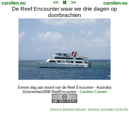
<<
>>
carolien.eu
carolien.eu
De Reef Encounter waar we drie dagen op
doorbrachten
Eerste dag aan boord van de Reef Encounter - Australia
11november2008 ReefEncounter
-
Carolien Coenen
320x213
480x320
640x427
800x533
1024x683
1125x750