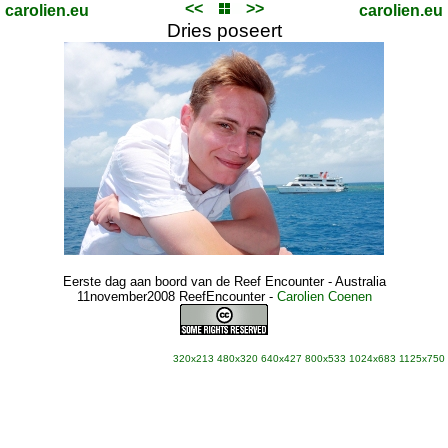
<<
>>
carolien.eu
carolien.eu
Dries poseert
Eerste dag aan boord van de Reef Encounter - Australia
11november2008 ReefEncounter
-
Carolien Coenen
320x213
480x320
640x427
800x533
1024x683
1125x750