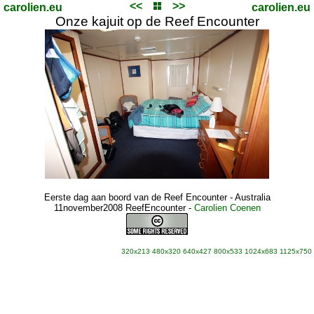
<<
>>
carolien.eu
carolien.eu
Onze kajuit op de Reef Encounter
Eerste dag aan boord van de Reef Encounter - Australia
11november2008 ReefEncounter
-
Carolien Coenen
320x213
480x320
640x427
800x533
1024x683
1125x750