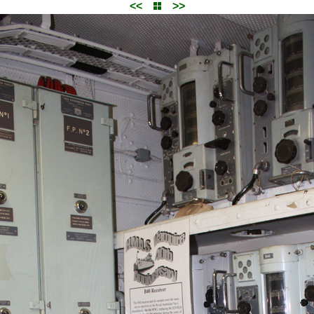
<<
>>