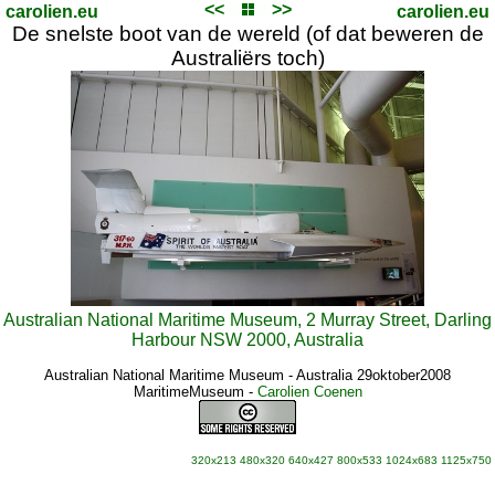
<<
>>
carolien.eu
carolien.eu
De snelste boot van de wereld (of dat beweren de
Australiërs toch)
Australian National Maritime Museum, 2 Murray Street, Darling
Harbour NSW 2000, Australia
Australian National Maritime Museum - Australia 29oktober2008
MaritimeMuseum
-
Carolien Coenen
320x213
480x320
640x427
800x533
1024x683
1125x750