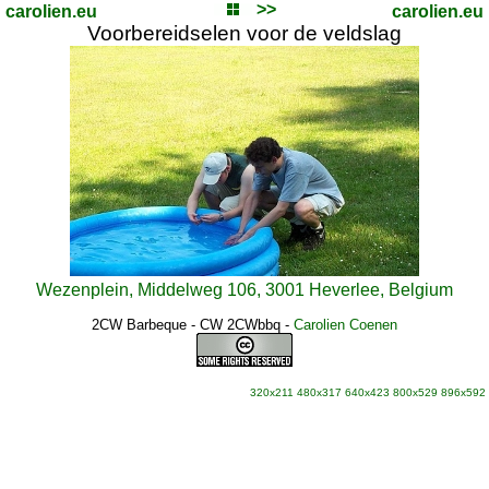
>>
carolien.eu
carolien.eu
Voorbereidselen voor de veldslag
Wezenplein, Middelweg 106, 3001 Heverlee, Belgium
2CW Barbeque - CW 2CWbbq
-
Carolien Coenen
320x211
480x317
640x423
800x529
896x592