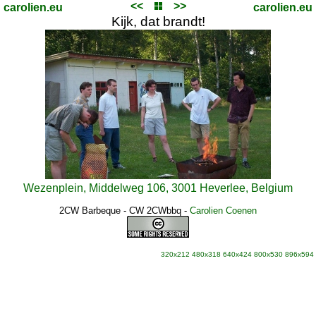
<<
>>
carolien.eu
carolien.eu
Kijk, dat brandt!
Wezenplein, Middelweg 106, 3001 Heverlee, Belgium
2CW Barbeque - CW 2CWbbq
-
Carolien Coenen
320x212
480x318
640x424
800x530
896x594