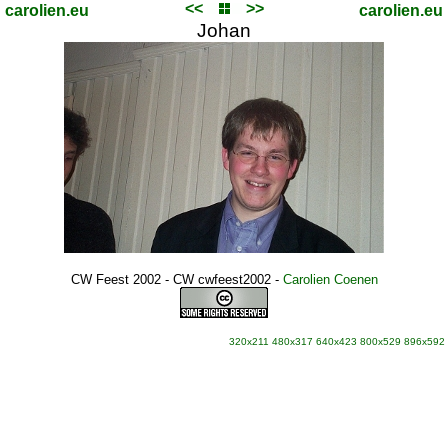
<<
>>
carolien.eu
carolien.eu
Johan
CW Feest 2002 - CW cwfeest2002
-
Carolien Coenen
320x211
480x317
640x423
800x529
896x592