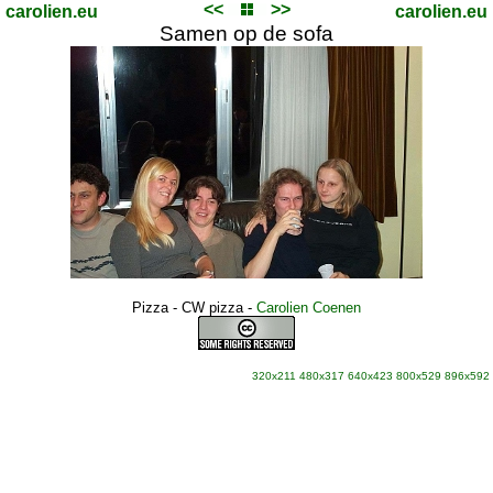
<<
>>
carolien.eu
carolien.eu
Samen op de sofa
Pizza - CW pizza
-
Carolien Coenen
320x211
480x317
640x423
800x529
896x592