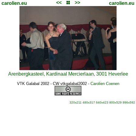
<<
>>
carolien.eu
carolien.eu
Arenbergkasteel, Kardinaal Mercierlaan, 3001 Heverlee
VTK Galabal 2002 - CW vtkgalabal2002
-
Carolien Coenen
320x211
480x317
640x423
800x529
896x592