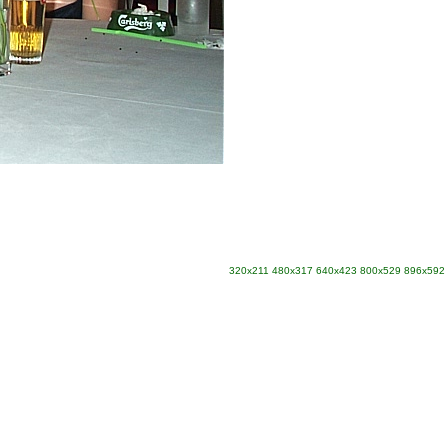
320x211
480x317
640x423
800x529
896x592