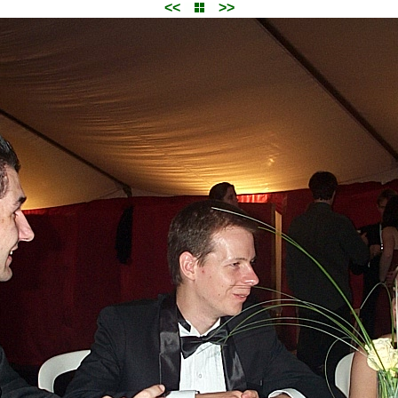
<<
>>