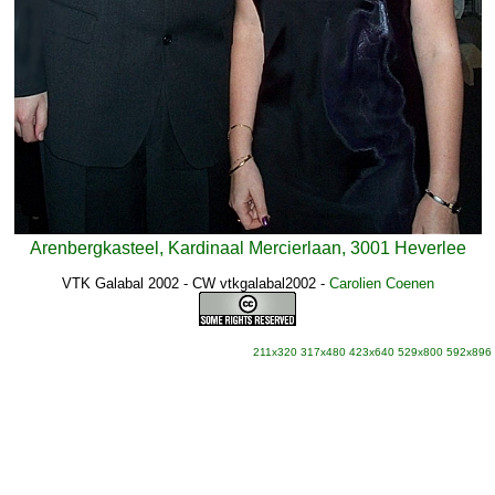
Arenbergkasteel, Kardinaal Mercierlaan, 3001 Heverlee
VTK Galabal 2002 - CW vtkgalabal2002
-
Carolien Coenen
211x320
317x480
423x640
529x800
592x896