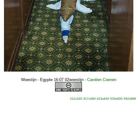
Woestijn - Egypte 16-07 02woestijn
-
Carolien Coenen
211x320
317x480
423x640
529x800
592x896