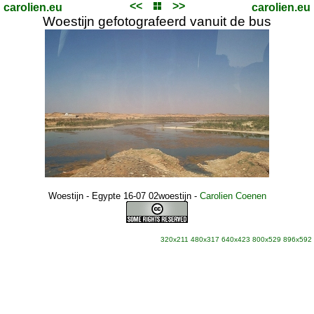
<<
>>
carolien.eu
carolien.eu
Woestijn gefotografeerd vanuit de bus
Woestijn - Egypte 16-07 02woestijn
-
Carolien Coenen
320x211
480x317
640x423
800x529
896x592