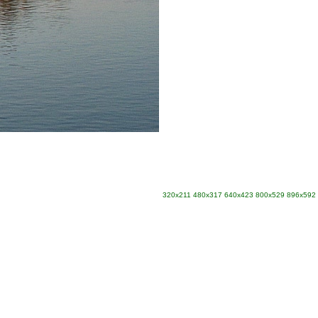
320x211
480x317
640x423
800x529
896x592