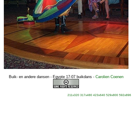
Buik- en andere dansen - Egypte 17-07 buikdans
-
Carolien Coenen
211x320
317x480
423x640
529x800
592x896