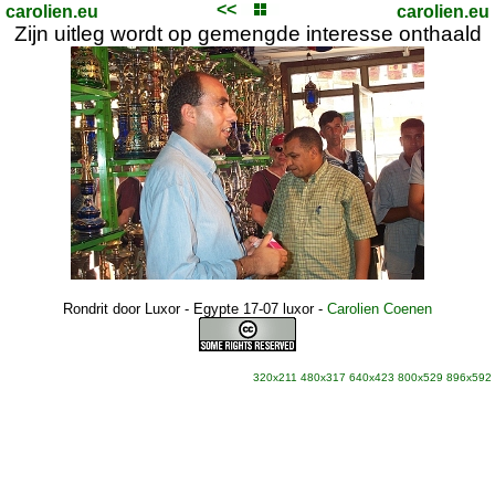
<<
carolien.eu
carolien.eu
Zijn uitleg wordt op gemengde interesse onthaald
Rondrit door Luxor - Egypte 17-07 luxor
-
Carolien Coenen
320x211
480x317
640x423
800x529
896x592