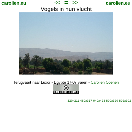
<<
>>
carolien.eu
carolien.eu
Vogels in hun vlucht
Terugvaart naar Luxor - Egypte 17-07 varen
-
Carolien Coenen
320x211
480x317
640x423
800x529
896x592