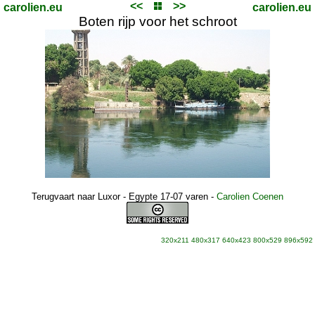
<<
>>
carolien.eu
carolien.eu
Boten rijp voor het schroot
Terugvaart naar Luxor - Egypte 17-07 varen
-
Carolien Coenen
320x211
480x317
640x423
800x529
896x592