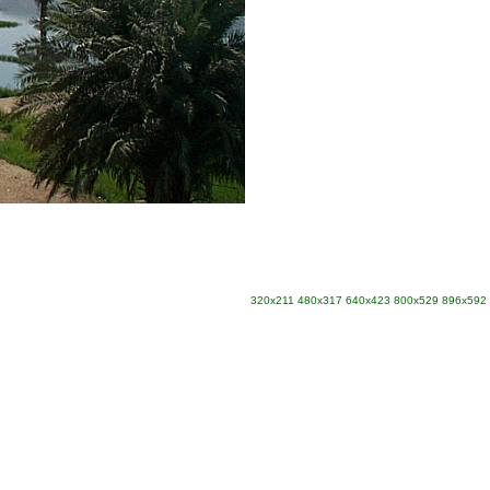
320x211
480x317
640x423
800x529
896x592