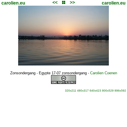
<<
>>
carolien.eu
carolien.eu
Zonsondergang - Egypte 17-07 zonsondergang
-
Carolien Coenen
320x211
480x317
640x423
800x529
896x592