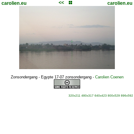
<<
carolien.eu
carolien.eu
Zonsondergang - Egypte 17-07 zonsondergang
-
Carolien Coenen
320x211
480x317
640x423
800x529
896x592