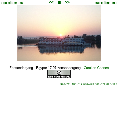
<<
>>
carolien.eu
carolien.eu
Zonsondergang - Egypte 17-07 zonsondergang
-
Carolien Coenen
320x211
480x317
640x423
800x529
896x592