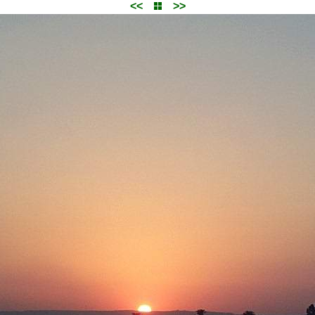
<<
>>