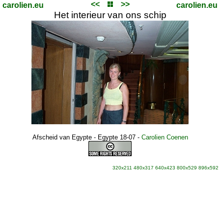
<<
>>
carolien.eu
carolien.eu
Het interieur van ons schip
Afscheid van Egypte - Egypte 18-07
-
Carolien Coenen
320x211
480x317
640x423
800x529
896x592