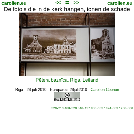
<<
>>
carolien.eu
carolien.eu
De foto's die in de kerk hangen, tonen de schade
Pētera baznīca, Riga, Letland
Riga - 28 juli 2010 - Europareis 28juli2010
-
Carolien Coenen
320x213
480x320
640x427
800x533
1024x683
1200x800