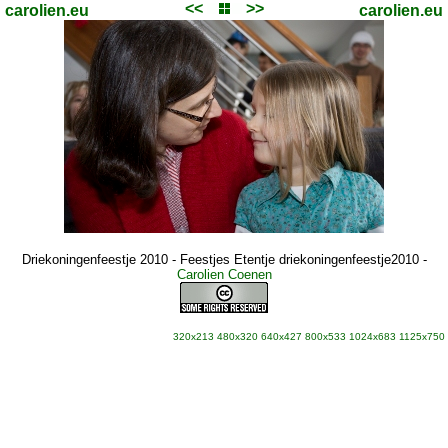
<<
>>
carolien.eu
carolien.eu
Driekoningenfeestje 2010 - Feestjes Etentje driekoningenfeestje2010
-
Carolien Coenen
320x213
480x320
640x427
800x533
1024x683
1125x750