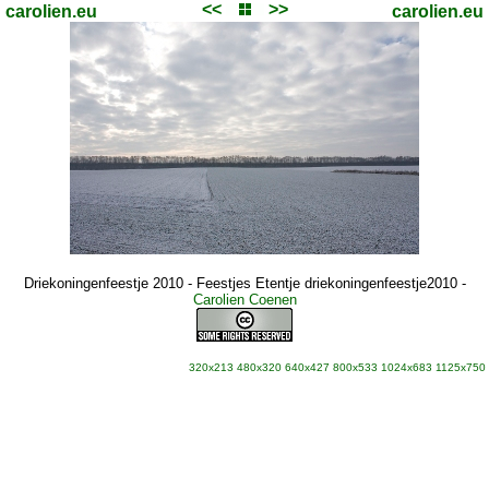
<<
>>
carolien.eu
carolien.eu
Driekoningenfeestje 2010 - Feestjes Etentje driekoningenfeestje2010
-
Carolien Coenen
320x213
480x320
640x427
800x533
1024x683
1125x750