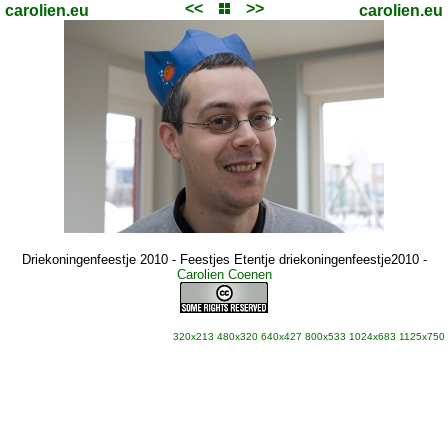
<<
>>
carolien.eu
carolien.eu
Driekoningenfeestje 2010 - Feestjes Etentje driekoningenfeestje2010
-
Carolien Coenen
320x213
480x320
640x427
800x533
1024x683
1125x750