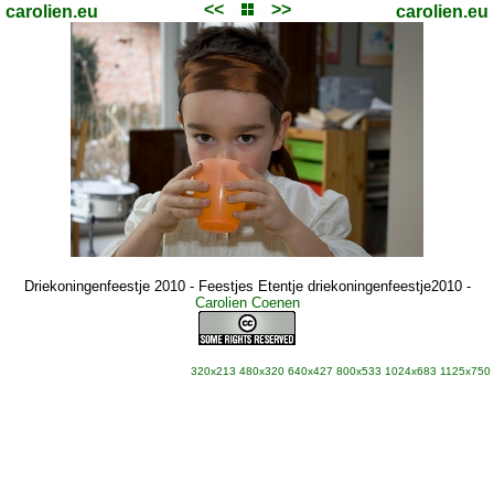
<<
>>
carolien.eu
carolien.eu
Driekoningenfeestje 2010 - Feestjes Etentje driekoningenfeestje2010
-
Carolien Coenen
320x213
480x320
640x427
800x533
1024x683
1125x750