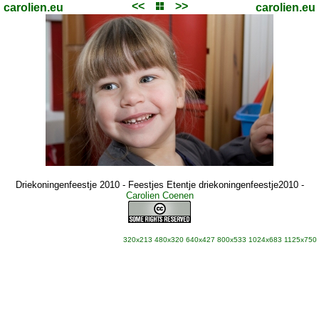
<<
>>
carolien.eu
carolien.eu
Driekoningenfeestje 2010 - Feestjes Etentje driekoningenfeestje2010
-
Carolien Coenen
320x213
480x320
640x427
800x533
1024x683
1125x750