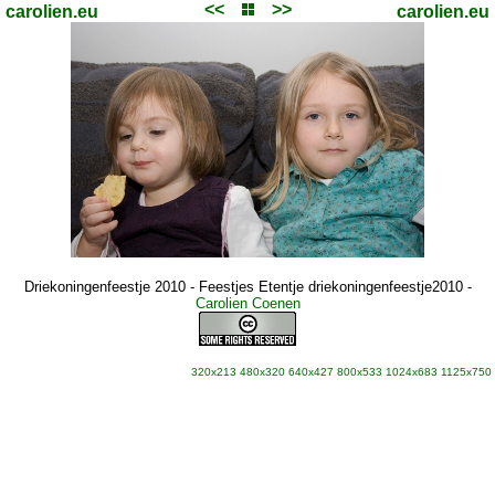
<<
>>
carolien.eu
carolien.eu
Driekoningenfeestje 2010 - Feestjes Etentje driekoningenfeestje2010
-
Carolien Coenen
320x213
480x320
640x427
800x533
1024x683
1125x750