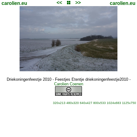
<<
>>
carolien.eu
carolien.eu
Driekoningenfeestje 2010 - Feestjes Etentje driekoningenfeestje2010
-
Carolien Coenen
320x213
480x320
640x427
800x533
1024x683
1125x750