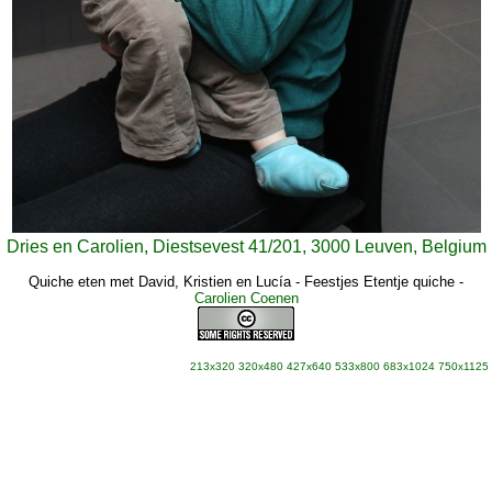
Dries en Carolien, Diestsevest 41/201, 3000 Leuven, Belgium
Quiche eten met David, Kristien en Lucía - Feestjes Etentje quiche
-
Carolien Coenen
213x320
320x480
427x640
533x800
683x1024
750x1125