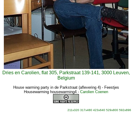
Dries en Carolien, flat 305, Parkstraat 139-141, 3000 Leuven,
Belgium
House warming party in de Parkstraat (aflevering 4) - Feestjes
Housewarming housewarming4
-
Carolien Coenen
211x320
317x480
423x640
529x800
592x896