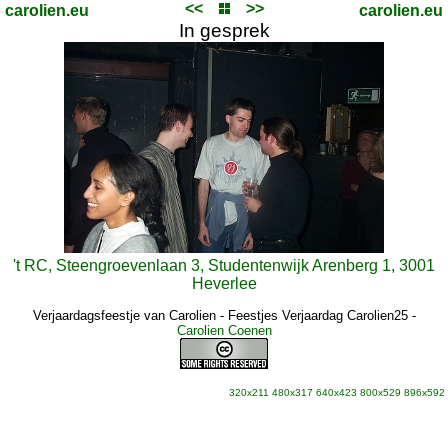
<<
>>
carolien.eu
carolien.eu
In gesprek
't RC, Steengroevenlaan 3, Studentenwijk Arenberg 1, 3001
Heverlee
Verjaardagsfeestje van Carolien - Feestjes Verjaardag Carolien25
-
Carolien Coenen
320x211
480x317
640x423
800x529
896x592