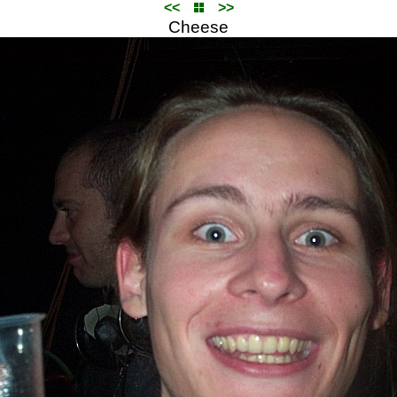
<<
>>
Cheese