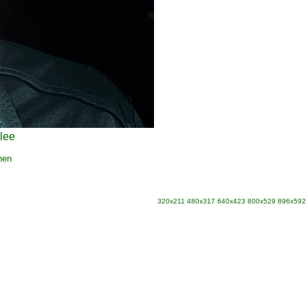
lee
nen
320x211
480x317
640x423
800x529
896x592