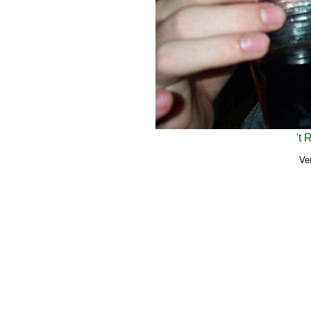
't
Ve