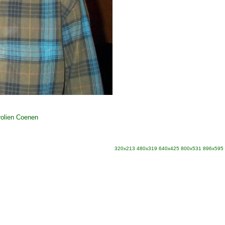
olien Coenen
320x213
480x319
640x425
800x531
896x595