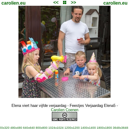
<<
>>
carolien.eu
carolien.eu
Elena viert haar vijfde verjaardag - Feestjes Verjaardag Elena5
-
Carolien Coenen
20x320
480x480
640x640
800x800
1024x1024
1200x1200
1400x1400
1800x1800
3648x3648