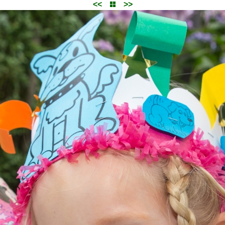
<<
>>