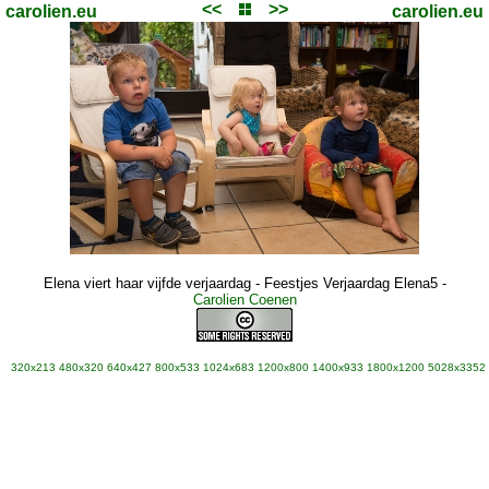
<<
>>
carolien.eu
carolien.eu
Elena viert haar vijfde verjaardag - Feestjes Verjaardag Elena5
-
Carolien Coenen
320x213
480x320
640x427
800x533
1024x683
1200x800
1400x933
1800x1200
5028x3352