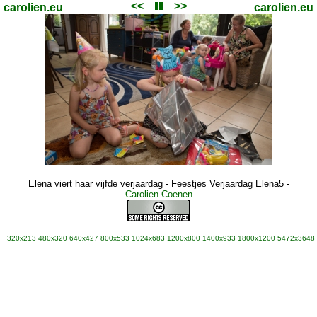
<<
>>
carolien.eu
carolien.eu
Elena viert haar vijfde verjaardag - Feestjes Verjaardag Elena5
-
Carolien Coenen
320x213
480x320
640x427
800x533
1024x683
1200x800
1400x933
1800x1200
5472x3648