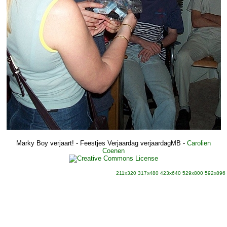
Marky Boy verjaart! - Feestjes Verjaardag verjaardagMB
-
Carolien
Coenen
211x320
317x480
423x640
529x800
592x896