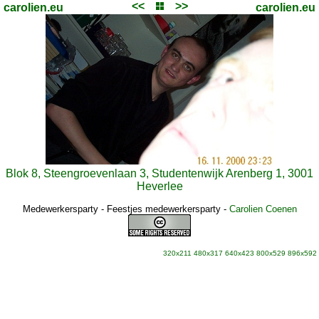
<<
>>
carolien.eu
carolien.eu
Blok 8, Steengroevenlaan 3, Studentenwijk Arenberg 1, 3001
Heverlee
Medewerkersparty - Feestjes medewerkersparty
-
Carolien Coenen
320x211
480x317
640x423
800x529
896x592