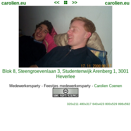
<<
>>
carolien.eu
carolien.eu
Blok 8, Steengroevenlaan 3, Studentenwijk Arenberg 1, 3001
Heverlee
Medewerkersparty - Feestjes medewerkersparty
-
Carolien Coenen
320x211
480x317
640x423
800x529
896x592