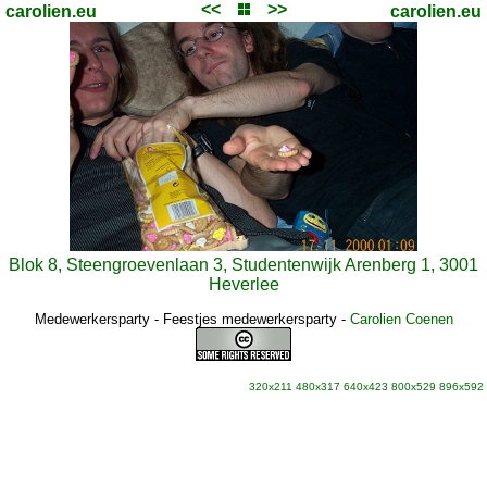
<<
>>
carolien.eu
carolien.eu
Blok 8, Steengroevenlaan 3, Studentenwijk Arenberg 1, 3001
Heverlee
Medewerkersparty - Feestjes medewerkersparty
-
Carolien Coenen
320x211
480x317
640x423
800x529
896x592