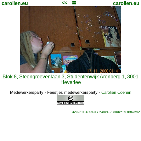
<<
carolien.eu
carolien.eu
Blok 8, Steengroevenlaan 3, Studentenwijk Arenberg 1, 3001
Heverlee
Medewerkersparty - Feestjes medewerkersparty
-
Carolien Coenen
320x211
480x317
640x423
800x529
896x592