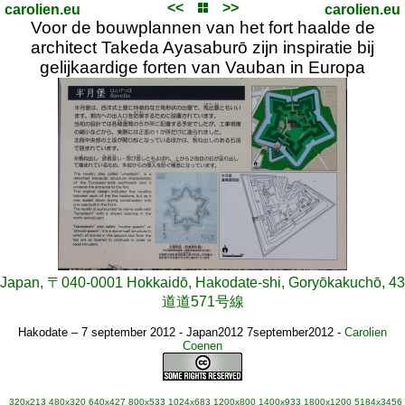
<<
>>
carolien.eu
carolien.eu
Voor de bouwplannen van het fort haalde de
architect Takeda Ayasaburō zijn inspiratie bij
gelijkaardige forten van Vauban in Europa
Japan, 〒040-0001 Hokkaidō, Hakodate-shi, Goryōkakuchō, 43
道道571号線
Hakodate – 7 september 2012 - Japan2012 7september2012
-
Carolien
Coenen
320x213
480x320
640x427
800x533
1024x683
1200x800
1400x933
1800x1200
5184x3456