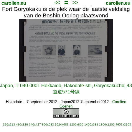
<<
>>
carolien.eu
carolien.eu
Fort Goryokaku is de plek waar de laatste veldslag
van de Boshin Oorlog plaatsvond
Japan, 〒040-0001 Hokkaidō, Hakodate-shi, Goryōkakuchō, 43
道道571号線
Hakodate – 7 september 2012 - Japan2012 7september2012
-
Carolien
Coenen
320x213
480x320
640x427
800x533
1024x683
1200x800
1400x933
1800x1200
4657x3105